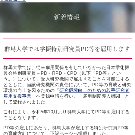
新着情報
群⾺⼤学では学振特別研究員PD等を雇用します
群馬大学では、従来雇用関係を有していなかった日本学術振
興会特別研究員－PD・RPD・CPD（以下「PD等」とい
う。）について、受入研究機関で雇用することを可能にする
とともに、当該研究機関の責任において、PD等の育成と研究
環境の向上を図るための「
研究環境向上のための若手研究者
雇用支援事業
」へ登録申請を行い、「雇用制度導入機関」と
して登録されました。
これにより、令和5年10月より群馬大学にてPD等を雇用する
こととなります。
PD等の雇用にあたり、群⾺⼤学が雇⽤する特別研究員PD等
の育成⽅針について、下記ページへ掲載しました。