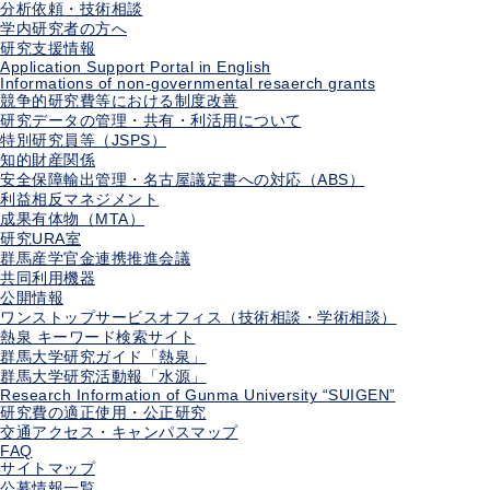
分析依頼・技術相談
学内研究者の方へ
研究支援情報
Application Support Portal in English
Informations of non-governmental resaerch grants
競争的研究費等における制度改善
研究データの管理・共有・利活用について
特別研究員等（JSPS）
知的財産関係
安全保障輸出管理・名古屋議定書への対応（ABS）
利益相反マネジメント
成果有体物（MTA）
研究URA室
群馬産学官金連携推進会議
共同利用機器
公開情報
ワンストップサービスオフィス（技術相談・学術相談）
熱泉 キーワード検索サイト
群馬大学研究ガイド「熱泉」
群馬大学研究活動報「水源」
Research Information of Gunma University “SUIGEN”
研究費の適正使用・公正研究
交通アクセス・キャンパスマップ
FAQ
サイトマップ
公募情報一覧