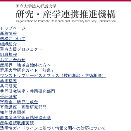
トップページ
新着情報
機構について
組織紹介
重点支援プロジェクト
組織規程
お問い合わせ
産業界・地域自治体の方へ
群馬大学研究ガイド「熱泉」
ワンストップサービスオフィス（技術相談・学術相談）
学術指導
共同研究
共同研究講座・共同研究部門
受託研究
寄附金・研究助成金
寄附講座・寄附研究部門
知的財産関係
群馬産学官金連携推進会議
産学連携取組実績
透明性ガイドラインに基づく情報公開への対応について