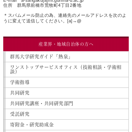
E-mail a-sangaku[a]ml.gunma-u.ac.jp
住所 群馬県前橋市荒牧町4丁目2番地
＊スパムメール防止の為、連絡先のメールアドレスを次のよ
うに変えて送信してください。[a]→@
産業界・地域自治体の方へ
群馬大学研究ガイド「熱泉」
ワンストップサービスオフィス（技術相談・学術相
談）
学術指導
共同研究
共同研究講座・共同研究部門
受託研究
寄附金・研究助成金