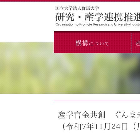
機構
に
つ
い
て
産学官金共創 ぐんま
（令和7年11月24日