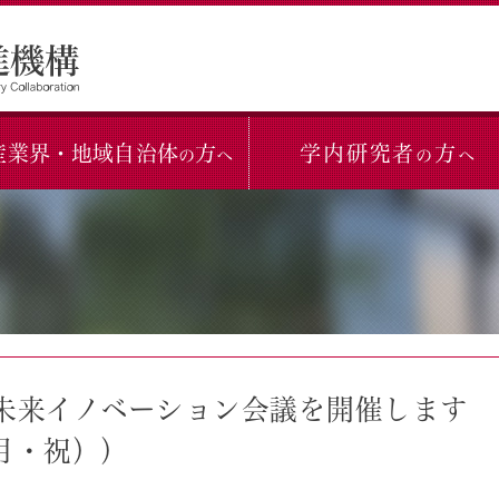
産業界・地域自治体
方
学内研究者
方
の
へ
の
へ
未来イノベーション会議を開催します
（月・祝））