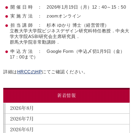
開 催 日 時 ： 2026年1月19日（月）12：40～15：50
実 施 方 法 ： zoomオンライン
担 当 講 師 ： 杉本 ゆかり 博士（経営管理）
立教大学大学院ビジネスデザイン研究科特任教授．中央大
学大学院ASBI研究会主席研究員．
群馬大学院非常勤講師．
申 込 方 法 ： Google Form（申込〆切1月9日（金）
17：00まで）
詳細は
HRCCのHP
にてご確認ください。
新着情報
2026年8月
2026年7月
2026年6月